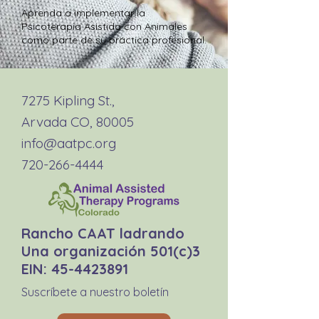
Aprenda a implementar la
Psicoterapia Asistida con Animales
como parte de su práctica profesional.
7275 Kipling St.,
Arvada CO, 80005
info@aatpc.org
720-266-4444
Rancho CAAT ladrando
Una organización 501(c)3
EIN:
45-4423891
Suscríbete a nuestro boletín