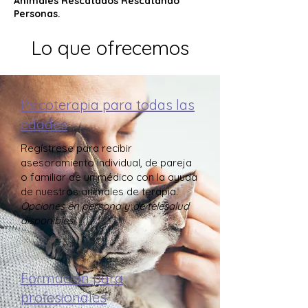
Animales Rescatados Rescatando
Personas.
Lo que ofrecemos
Psicoterapia para todas las
edades
Regístrese para recibir
asesoramiento individual, de pareja
o familiar de un médico con la ayuda
de nuestros animales de terapia.
Opciones en persona y de telesalud
disponibles.
Formación para
profesionales