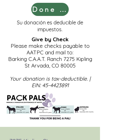
Done ahora
Su donación es deducible de
impuestos.
Give by Check
Please make checks payable to
AATPC and mail to:​
Barking C.A.A.T. Ranch 7275 Kipling
St Arvada, CO 80005​
Your donation is tax-deductible. |
EIN:
45-4423891