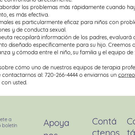
 abordar los problemas más rápidamente cuando hay 
to, es más efectiva.
imales es particularmente eficaz para niños con proble
ones y de conducta sexual.
rapeuta recopilará información de los padres, evaluará
ento diseñado específicamente para su hijo. Creemos q
anza y cómoda entre el niño, su familia y el equipo de 
sobre cómo uno de nuestros equipos de terapia prof
 contactarnos al: 720-266-4444 o enviarnos un
correo
 con usted.
Contá
C
ete a
Apoya
 boletín
ctenos
tá