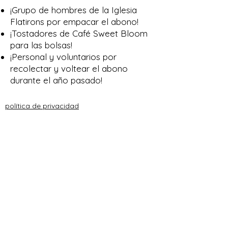
¡Grupo de hombres de la Iglesia
Flatirons por empacar el abono!
¡Tostadores de Café Sweet Bloom
para las bolsas!
¡Personal y voluntarios por
recolectar y voltear el abono
durante el año pasado!
política de privacidad
Do Not Sell My Personal Information
© 2023 por AATPC. Creado con orgullo
con
Wix.com