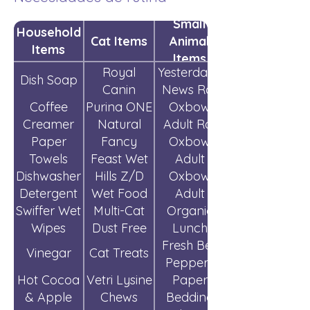
Small
Household
Cat Items
Animal
Items
Items
Royal
Yesterday's
Dish Soap
Canin
News Rat
Coffee
Purina ONE
Select
Oxbow
Litter
Creamer
Protein PD
Natural
Adult Rat
Paper
Dry Food
Chicken
Fancy
Oxbow
Pellets
Towels
Feast Wet
Dry Food
Adult
Dishwasher
Hills Z/D
Food
Oxbow
Rabbit
Detergent
Wet Food
Pellets
Adult
Swiffer Wet
Multi-Cat
Guinea Pig
Organic
Wipes
Dust Free
Pellets
Lunch
Litter
Fresh Bell
Meat
Vinegar
Cat Treats
Peppers
Hot Cocoa
Vetri Lysine
Paper
& Apple
Chews
Bedding