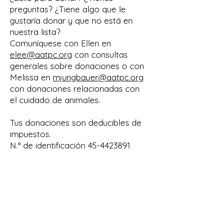
preguntas? ¿Tiene algo que le
gustaría donar y que no está en
nuestra lista?
Comuníquese con Ellen en
elee@aatpc.org
con consultas
generales sobre donaciones o con
Melissa en
mjungbauer@aatpc.org
con donaciones relacionadas con
el cuidado de animales.
Tus donaciones son deducibles de
impuestos.
N.° de identificación
45-4423891
política de privacidad
Do Not Sell My Personal Information
© 2023 por AATPC. Creado con orgullo
con
Wix.com