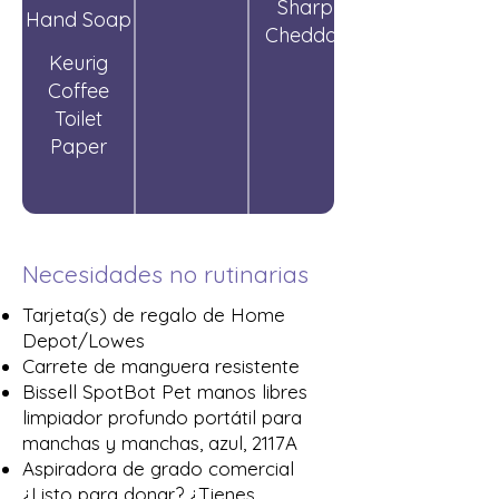
Cider
Sharp
Hand Soap
Cheddar
Keurig
Cheese
Coffee
Toilet
Pods
Paper
Necesidades no rutinarias
Tarjeta(s) de regalo de Home
Depot/Lowes
Carrete de manguera resistente
Bissell SpotBot Pet manos libres
limpiador profundo portátil para
manchas y manchas, azul, 2117A
Aspiradora de grado comercial
¿Listo para donar? ¿Tienes