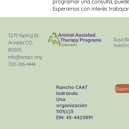
programar una consulta, puede 
Esperamos con interés trabajar
7275 Kipling St.,
Suscríb
Arvada CO,
nuestro
80005
info@aatpc.org
720-266-4444
Rancho CAAT
Suscr
ladrando
Una
organización
501(c)3
EIN: 45-4423891