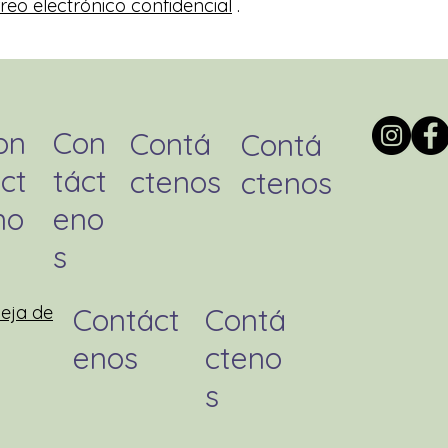
reo electrónico confidencial
.
on
Con
Contá
Contá
ct
táct
ctenos
ctenos
no
eno
s
eja de
Contáct
Contá
enos
cteno
s