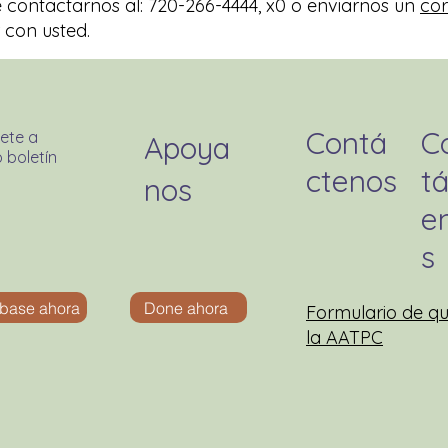
contactarnos al: 720-266-4444, x0 o enviarnos un
cor
 con usted.
Contá
C
ete a
Apoya
 boletín
ctenos
tá
nos
e
s
íbase ahora
Done ahora
Formulario de qu
la AATPC